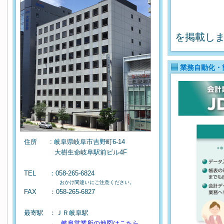
を掲載し
業務自動化・
住所 : 岐阜県岐阜市吉野町6-14
大樹生命岐阜駅前ビル4F
TEL ：058-265-6824
＊
＊
こちらは
JDL岐阜営
業所のTEL
です。
おかけ間違いにご注意ください。
FAX ：058-265-6827
最寄駅 ：ＪＲ岐阜駅
→ 岐阜営業所の地図はこちら